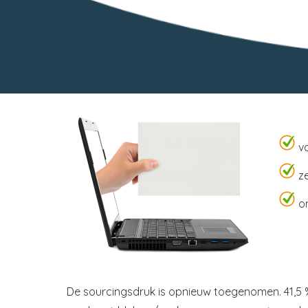
va
ze
on
De sourcingsdruk is opnieuw toegenomen. 41,5 