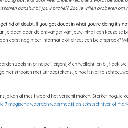
schien aansluit bij jouw profiel? Zou je willen proberen om mi
 get rid of doubt. If you got doubt in what you're doing it's n
 kan je doen door de ontvanger van jouw InMail een keuze te b
on eerst nog meer informatie óf direct een belafspraak? Wil
en zoals 'in principe', 'eigenlijk' en 'wellicht' en blijf ook we
: ga niet strooien met uitroeptekens, je hoeft niet te schree
e kan al met 1 woord het verschil maken. Sterker nog, je kan
De 7 magische woorden waarmee jij als tekstschrijver of mark