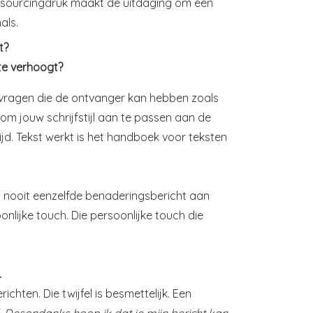
sourcingdruk maakt de uitdaging om een
als.
t?
ate verhoogt?
de vragen die de ontvanger kan hebben zoals
om jouw schrijfstijl aan te passen aan de
jd. Tekst werkt is het handboek voor teksten
rt nooit eenzelfde benaderingsbericht aan
nlijke touch. Die persoonlijke touch die
.
ichten. Die twijfel is besmettelijk. Een
. Desondanks hoop ik dat je mijn bericht kan