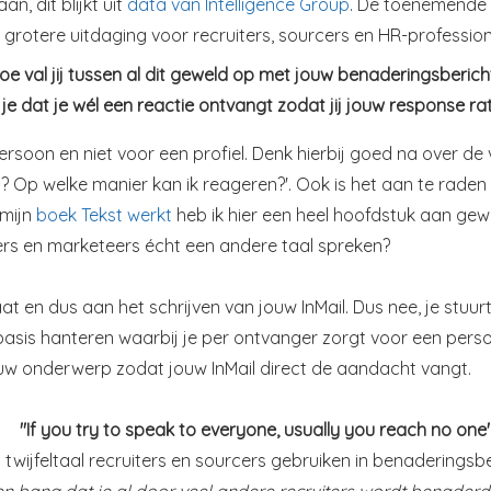
, dit blijkt uit
data van Intelligence Group
. De toenemende 
grotere uitdaging voor recruiters, sourcers en HR-profession
oe val jij tussen al dit geweld op met jouw benaderingsberich
je dat je wél een reactie ontvangt zodat jij jouw response r
persoon en niet voor een profiel. Denk hierbij goed na over 
? Op welke manier kan ik reageren?'. Ook is het aan te raden 
 mijn
boek Tekst werkt
heb ik hier een heel hoofdstuk aan gewi
T'ers en marketeers écht een andere taal spreken?
t en dus aan het schrijven van jouw InMail. Dus nee, je stuu
asis hanteren waarbij je per ontvanger zorgt voor een persoo
jouw onderwerp zodat jouw InMail direct de aandacht vangt.
"If you try to speak to everyone, usually you reach no one'
l twijfeltaal recruiters en sourcers gebruiken in benaderingsber
ben bang dat je al door veel andere recruiters wordt benaderd