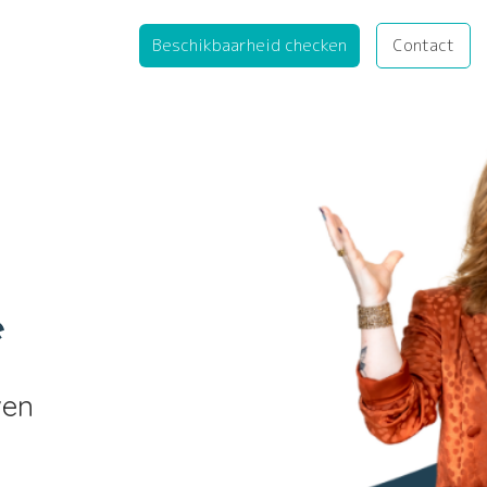
Beschikbaarheid checken
Contact
e
ven