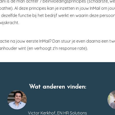
ldini is de man achter 7 beïnvloedingsprincipes (schaarste, wed
thie). Al deze principes kan je inzetten in jouw InMail om j
dezelfde functie bij het bedrijf werkt en waarin deze persoo
ijskracht.
 reactie na jouw eerste InMail? Dan stuur je even daarna een tw
anhouder wint (en verhoogt z'n response rate).
Wat anderen vinden:
Victor Kerkhof, EN HR Solutions