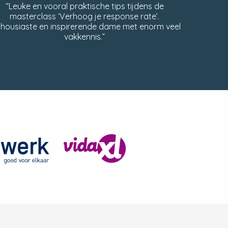
“Leuke en vooral praktische tips tijdens de
masterclass ‘Verhoog je response rate’.
thousiaste en inspirerende dame met enorm veel
vakkennis.”