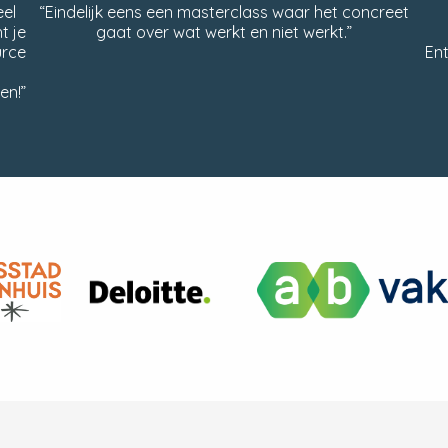
eel
“Eindelijk eens een masterclass waar het concreet
t je
gaat over wat werkt en niet werkt.”
urce
En
en!”