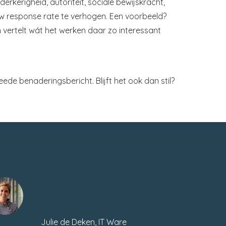
erkerigheid, autoriteit, sociale bewijskracht,
ouw response rate te verhogen. Een voorbeeld?
n vertelt wát het werken daar zo interessant
eede benaderingsbericht. Blijft het ook dan stil?
Julie de Deken, IT Ware