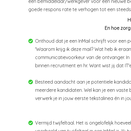
een bemiddelaar/werkgever voor een nieuwe baan
goede respons rate te verhogen tot een steeds 
H
En hoe zorg 
Onthoud dat je een InMail schrijft voor een 
'Waarom krijg ik deze mail? Wat heb ik eraan
communicatievoorkeur van de ontvanger. In
binnen recruitment en hr. Want wist jij dat I
Besteed aandacht aan je potentiele kandidaa
meerdere kandidaten. Wel kan je een vaste b
verwerk je in jouw eerste tekstalinea én in 
Vermijd twijfeltaal. Het is ongelofelijk hoevee
voorbeeld van twijfeltaal in een InMail is
'Ik 