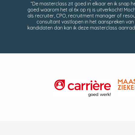
“De masterclass zit goed in elkaar en ik snap h
goed waarom het al 6x op rij is uitverkocht! Moch
als recruiter, CPO, recruitment manager of reso
consultant vastlopen in het aanspreken van
kandidaten dan kan ik deze masterclass aanrad