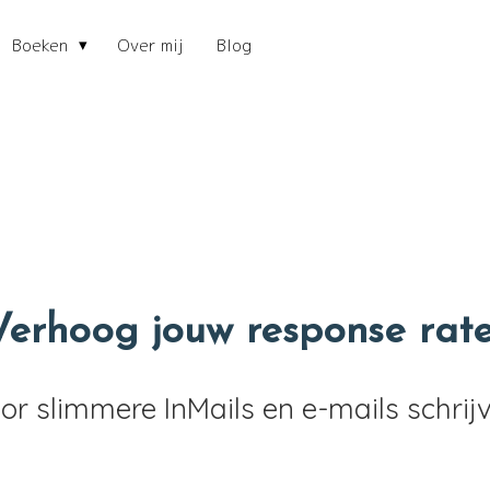
Boeken
Over mij
Blog
Verhoog jouw response rat
or slimmere InMails en e-mails schrij