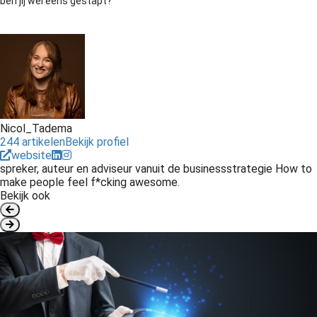
ben jij wel eens gestapt?
Nicol_Tadema
244 artikelen
Bekijk profiel
website
spreker, auteur en adviseur vanuit de businessstrategie How to
make people feel f*cking awesome.
Bekijk ook