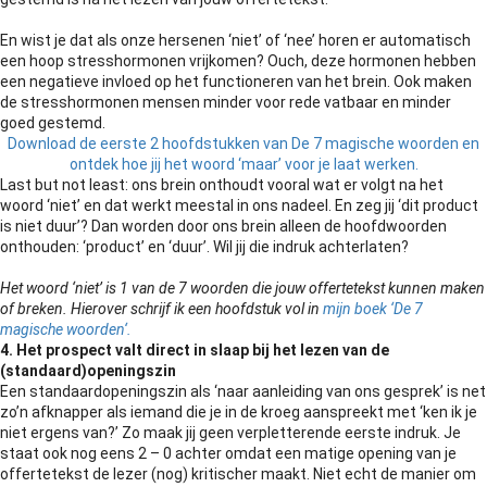
En wist je dat als onze hersenen ‘niet’ of ‘nee’ horen er automatisch
een hoop stresshormonen vrijkomen? Ouch, deze hormonen hebben
een negatieve invloed op het functioneren van het brein. Ook maken
de stresshormonen mensen minder voor rede vatbaar en minder
goed gestemd.
Download de eerste 2 hoofdstukken van De 7 magische woorden en
ontdek hoe jij het woord ‘maar’ voor je laat werken.
Last but not least: ons brein onthoudt vooral wat er volgt na het
woord ‘niet’ en dat werkt meestal in ons nadeel. En zeg jij ‘dit product
is niet duur’? Dan worden door ons brein alleen de hoofdwoorden
onthouden: ‘product’ en ‘duur’. Wil jij die indruk achterlaten?
Het woord ‘niet’ is 1 van de 7 woorden die jouw offertetekst kunnen maken
of breken. Hierover schrijf ik een hoofdstuk vol in
mijn boek ‘De 7
magische woorden‘.
4. Het prospect valt direct in slaap bij het lezen van de
(standaard)openingszin
Een standaardopeningszin als ‘naar aanleiding van ons gesprek’ is net
zo’n afknapper als iemand die je in de kroeg aanspreekt met ‘ken ik je
niet ergens van?’ Zo maak jij geen verpletterende eerste indruk. Je
staat ook nog eens 2 – 0 achter omdat een matige opening van je
offertetekst de lezer (nog) kritischer maakt. Niet echt de manier om