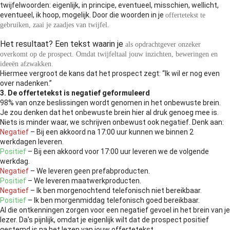
twijfelwoorden: eigenlijk, in principe, eventueel, misschien, wellicht,
eventueel, ik hoop, mogelijk. Door die woorden in je
offertetekst te
gebruiken, zaai je zaadjes van twijfel.
Het resultaat? Een tekst waarin je
als opdrachtgever onzeker
overkomt op de prospect. Omdat twijfeltaal jouw inzichten, beweringen en
ideeën afzwakken.
Hiermee vergroot de kans dat het prospect zegt: “Ik wil er nog even
over nadenken.”
3. De offertetekst is negatief geformuleerd
98% van onze beslissingen wordt genomen in het onbewuste brein.
Je zou denken dat het onbewuste brein hier al druk genoeg mee is.
Niets is minder waar, we schrijven onbewust ook negatief. Denk aan:
Negatief
– Bij een akkoord na 17:00 uur kunnen we binnen 2
werkdagen leveren.
Positief
– Bij een akkoord voor 17:00 uur leveren we de volgende
werkdag.
Negatief
– We leveren geen prefabproducten.
Positief
– We leveren maatwerkproducten.
Negatief
– Ik ben morgenochtend telefonisch niet bereikbaar.
Positief
– Ik ben morgenmiddag telefonisch goed bereikbaar.
Al die ontkenningen zorgen voor een negatief gevoel in het brein van je
lezer. Da's pijnlijk, omdat je eigenlijk wilt dat de prospect positief
gestemd is na het lezen van jouw offertetekst.