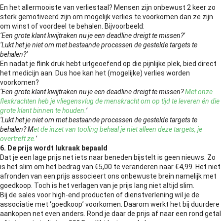
En het allermooiste van verliestaal? Mensen zijn onbewust 2 keer zo
sterk gemotiveerd zijn om mogelijk verlies te voorkomen dan ze zijn
om winst of voordeel te behalen. Bijvoorbeeld:
‘Een grote klant kwijtraken nu je een deadline dreigt te missen?’
‘Lukt het je niet om met bestaande processen de gestelde targets te
behalen?’
En nadat je flink druk hebt uitgeoefend op die pijnlijke plek, bied direct
het medicijn aan. Dus hoe kan het (mogelijke) verlies worden
voorkomen?
‘Een grote klant kwijtraken nu je een deadline dreigt te missen?
Met onze
flexkrachten heb je vliegensvlug de menskracht om op tijd te leveren én die
grote klant binnen te houden.
’
‘Lukt het je niet om met bestaande processen de gestelde targets te
behalen? M
et de inzet van tooling behaal je niet alleen deze targets, je
overtreft ze.
’
6. De prijs wordt lukraak bepaald
Dat je een lage prijs net iets naar beneden bijstelt is geen nieuws. Zo
is het slim om het bedrag van €5,00 te veranderen naar €4,99. Het niet
afronden van een prijs associeert ons onbewuste brein namelijk met
goedkoop. Toch is het verlagen van je prijs lang niet altijd slim.
Bij de sales voor high-end producten of dienstverlening wil je de
associatie met ‘goedkoop’ voorkomen. Daarom werkt het bij duurdere
aankopen net even anders. Rond je daar de prijs af naar een rond getal