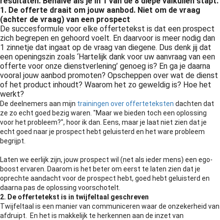
resultaten. Behalve als je in 1 van de 8 diepe valkuilen stapt.
 op de
1. De offerte draait om jouw aanbod. Niet om de vraag
(achter de vraag) van een prospect
e. Hierdoor
De succesformule voor elke offertetekst is dat een prospect
 website-
zich begrepen en gehoord voelt. En daarvoor is meer nodig dan
ren
1 zinnetje dat ingaat op de vraag van diegene. Dus denk jij dat
nte
een openingszin zoals ‘Hartelijk dank voor uw aanvraag van een
offerte voor onze dienstverlening’ genoeg is? En ga je daarna
enties
vooral jouw aanbod promoten? Opscheppen over wat de dienst
gebaseerd
of het product inhoudt? Waarom het zo geweldig is? Hoe het
 gedrag van
werkt?
ezoeker.
De deelnemers aan mijn
trainingen over offerteteksten
dachten dat
ze zo echt goed bezig waren. "Maar we bieden toch een oplossing
voor het probleem?", hoor ik dan. Eens, maar je laat niet zien dat je
echt goed naar je prospect hebt geluisterd en het ware probleem
uren
begrijpt.
Laten we eerlijk zijn, jouw prospect wil (net als ieder mens) een ego-
boost ervaren. Daarom is het beter om eerst te laten zien dat je
oprechte aandacht voor de prospect hebt, goed hebt geluisterd en
daarna pas de oplossing voorschotelt.
2. De offertetekst is in twijfeltaal geschreven
Twijfeltaal is een manier van communiceren waar de onzekerheid van
afdruipt. En het is makkelijk te herkennen aan de inzet van