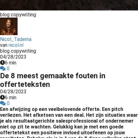
s kan de
e niet
blog copywriting
oneren.
ieken
Nicol_Tadema
ische
van
nicol.nl
s worden
blog copywriting
kt om
04/28/2023
em
6 min
0
tie te
De 8 meest gemaakte fouten in
elen over
offerteteksten
drag van
04/28/2023
zoeker op
6 min
site.
0
Een afwijzing op een veelbelovende offerte. Een pitch
ing
verliezen. Het afketsen van een deal. Het zijn situaties waar
je als resultaatgerichte salesprofessional of ondernemer
ingcookies
niet op zit te wachten. Gelukkig kan je met een goede
 gebruikt
offertetekst een positieve invloed uitoefenen op jouw
oekers te