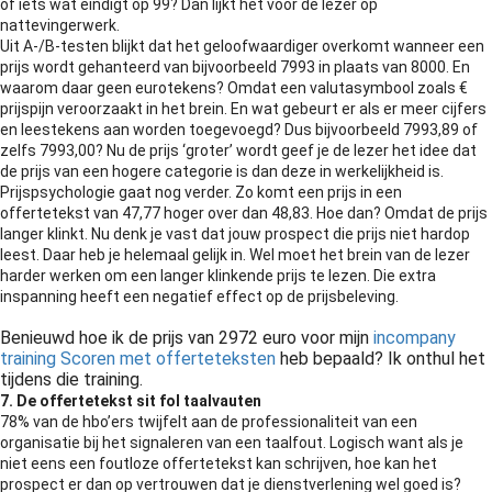
of iets wat eindigt op 99? Dan lijkt het voor de lezer op
nattevingerwerk.
Uit A-/B-testen blijkt dat het geloofwaardiger overkomt wanneer een
prijs wordt gehanteerd van bijvoorbeeld 7993 in plaats van 8000. En
waarom daar geen eurotekens? Omdat een valutasymbool zoals €
prijspijn veroorzaakt in het brein. En wat gebeurt er als er meer cijfers
en leestekens aan worden toegevoegd? Dus bijvoorbeeld 7993,89 of
zelfs 7993,00? Nu de prijs ‘groter’ wordt geef je de lezer het idee dat
de prijs van een hogere categorie is dan deze in werkelijkheid is.
Prijspsychologie gaat nog verder. Zo komt een prijs in een
offertetekst van 47,77 hoger over dan 48,83. Hoe dan? Omdat de prijs
langer klinkt. Nu denk je vast dat jouw prospect die prijs niet hardop
leest. Daar heb je helemaal gelijk in. Wel moet het brein van de lezer
harder werken om een langer klinkende prijs te lezen. Die extra
inspanning heeft een negatief effect op de prijsbeleving.
Benieuwd hoe ik de prijs van 2972 euro voor mijn
incompany
training Scoren met offerteteksten
heb bepaald? Ik onthul het
tijdens die training.
7. De offertetekst sit fol taalvauten
78% van de hbo’ers twijfelt aan de professionaliteit van een
organisatie bij het signaleren van een taalfout. Logisch want als je
niet eens een foutloze offertetekst kan schrijven, hoe kan het
prospect er dan op vertrouwen dat je dienstverlening wel goed is?