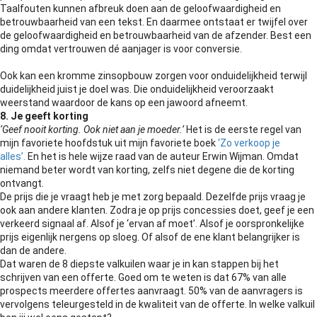
Taalfouten kunnen afbreuk doen aan de geloofwaardigheid en
betrouwbaarheid van een tekst. En daarmee ontstaat er twijfel over
de geloofwaardigheid en betrouwbaarheid van de afzender. Best een
ding omdat vertrouwen dé aanjager is voor conversie.
Ook kan een kromme zinsopbouw zorgen voor onduidelijkheid terwijl
duidelijkheid juist je doel was. Die onduidelijkheid veroorzaakt
weerstand waardoor de kans op een jawoord afneemt.
8. Je geeft korting
‘Geef nooit korting. Ook niet aan je moeder.’
Het is de eerste regel van
mijn favoriete hoofdstuk uit mijn favoriete boek
‘Zo verkoop je
alles’.
En het is hele wijze raad van de auteur Erwin Wijman. Omdat
niemand beter wordt van korting, zelfs niet degene die de korting
ontvangt.
De prijs die je vraagt heb je met zorg bepaald. Dezelfde prijs vraag je
ook aan andere klanten. Zodra je op prijs concessies doet, geef je een
verkeerd signaal af. Alsof je ‘ervan af moet’. Alsof je oorspronkelijke
prijs eigenlijk nergens op sloeg. Of alsof de ene klant belangrijker is
dan de andere.
Dat waren de 8 diepste valkuilen waar je in kan stappen bij het
schrijven van een offerte. Goed om te weten is dat 67% van alle
prospects meerdere offertes aanvraagt. 50% van de aanvragers is
vervolgens teleurgesteld in de kwaliteit van de offerte. In welke valkuil