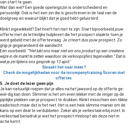
van start te gaan.
Wat dan wel? Een goede openingszin is onderscheidend en
persoonlijk. Ook is het een zin die is geschreven in de taal van de
doelgroep en waaruit blijkt dat je goed hebt geluisterd.
Klinkt ingewikkeld? Dat hoeft het niet te zijn. Start bijvoorbeeld jouw
offerte met de letterlijke hulpkreet die het prospect slaakte toen je
werd gebeld met de offertevraag. Je citeert dus jouw prospect. Zo
grijp je gegarandeerd de aandacht.
Een voorbeeld: ‘
”Het lukt ons maar niet om ons product op een creatieve
wijze in de markt te zetten waardoor de verkoopcijfers tegenvallen.” Dat is
wat je zei tijdens ons gesprek op 13 april.’
Smaakt het naar meer?
Check de mogelijkheden voor de incompanytraining Scoren met
.
offertes
5. Je doet de lezer geen pijn
Je kan natuurlijk roepen dat je alles na het jawoord op de offerte ge-
wel-dig kan doen. Slimmer is het om even lekker met de vinger op de
pijnlijke plekken van je prospect te drukken. Klinkt misschien een tikkie
sadistisch maar dat is het niet. Het is een hele slimme manier om de
kans op een deal te verdubbelen. Zeker als je verliestaal erbij inzet. In
verliestaal benadruk je wat het prospect misloopt als deze niet in
actie komt.