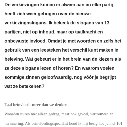
s kan de
De verkiezingen komen er alweer aan en elke partij
e niet
heeft zich weer gebogen over de nieuwe
oneren.
verkiezingsslogans.
Ik bekeek de slogans van 13
ieken
partijen, niet op inhoud, maar op taalkracht en
ische
onbewuste invloed. Omdat je met woorden en zelfs het
s worden
gebruik van een leesteken het verschil kunt maken in
kt om
em
beleving. Wat gebeurt er in het brein van de kiezers als
tie te
ze deze slogans lezen of horen? En waarom voelen
elen over
sommige zinnen geloofwaardig, nog vóór je begrijpt
drag van
zoeker op
wat ze betekenen?
site.
ing
Taal beïnvloedt meer dan we denken
ingcookies
Woorden sturen niet alleen gedrag, maar ook gevoel, vertrouwen en
 gebruikt
herinnering. Als beïnvloedingsspecialist houd ik mij bezig hoe je met
101
oekers te