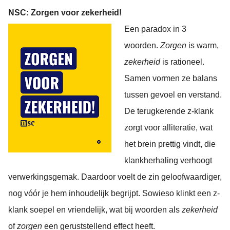
NSC: Zorgen voor zekerheid!
Een paradox in 3
woorden.
Zorgen
is warm,
zekerheid
is rationeel.
Samen vormen ze balans
tussen gevoel en verstand.
De terugkerende z-klank
zorgt voor alliteratie, wat
het brein prettig vindt, die
klankherhaling verhoogt
verwerkingsgemak. Daardoor voelt de zin geloofwaardiger,
nog vóór je hem inhoudelijk begrijpt. Sowieso klinkt een z-
klank soepel en vriendelijk, wat bij woorden als
zekerheid
of
zorgen
een geruststellend effect heeft.