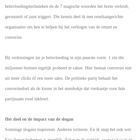
 op de
beïnvloedingstechnieken
én
de 7 magische woorden
het brein verleidt,
e. Hierdoor
geruststelt of juist triggert. Die kennis deel ik met
resultaatgerichte
 website-
organisaties om hen te helpen bij het verhogen van de omzet en
ren
nte
conversie.
enties
gebaseerd
 gedrag van
Bij verkiezingen zie je beïnvloeding in zijn puurste vorm: 1 zin die
ezoeker.
miljoenen breinen tegelijk probeert te raken. Hier bestaat conversie niet
uit meer clicks óf een meer sales. De politieke partij behaalt het
uren
conversiedoel als de kiezer in het stemhokje dat vierkantje voor hún
partijnaam rood inkleurt.
Het doel en de impact van de slogan
Sommige slogans inspireren. Anderen irriteren. En ik snap het ook wel.
Een slogan bedenken is moeilijk. Zeker in de politiek, waar taal vaak te