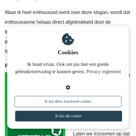
Waar ik heel enthousiast werd over deze slogan, wordt dat
enthousiasme helaas direct afgebrokkeld door de
toevoeging van dat door mij gehekelde uitroepteken. In
plaats van dat het de boodschap kracht zou moeten
bijzetten, vind ik het een zwaktebod.
Cookies
Ik houd ervan. Ook om jou hier een goede
Partij voor de Dieren: Natuurlijk,
gebruikerservaring te kunnen geven.
Privacy reglement
Net als SP kiest Partij voor
de Dieren voor 1 woord.
En sluit dat direct af met
Ik lust alleen functionele cookies
een punt. En maakt zo
haar punt.
Ik lust alle cookies
Laten we inzoomen op dat