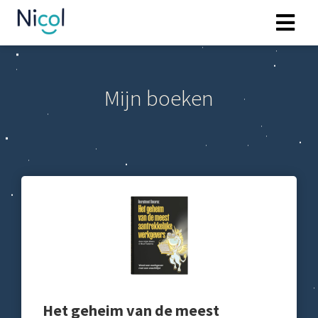
gen
Mijn boeken
reglement
neel
onele
 zijn
kelijk om
bsite te
ken. Ze
 gebruikt
Het geheim van de meest
uncties en