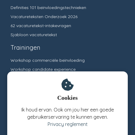
Definities 101 beïnvloedingstechnieken
Vacatureteksten Onderzoek 2026
62 vacaturetekst-intakevragen
Sjabloon vacaturetekst
Trainingen
Workshop commerciële beïnvloeding
Workshop candidate experience
Training vacatureteksten schrijven
Training neurocopywriting
Training overtuigend communiceren
Cookies
Ik houd ervan. Ook om jou hier een goede
En dit nog
gebruikerservaring te kunnen geven.
Privacy reglement
Contact