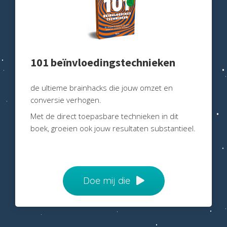
oekers te
 op de
e. Hierdoor
 website-
ren
101 beïnvloedingstechnieken
nte
enties
de ultieme brainhacks die jouw omzet en
gebaseerd
conversie verhogen.
 gedrag
Met de direct toepasbare technieken in dit
ze
boek, groeien ook jouw resultaten substantieel.
er.
ren
Doe mij die