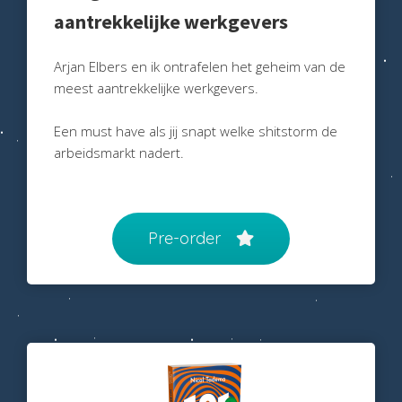
 deze
aantrekkelijke werkgevers
s kan de
 niet
Arjan Elbers en ik ontrafelen het geheim van de
oneren.
meest aantrekkelijke werkgevers.
eken
Een must have als jij snapt welke shitstorm de
ische
arbeidsmarkt nadert.
s worden
kt om
em
tie te
Pre-order
elen over
drag van
zoeker op
site.
ng
ingcookies
 gebruikt