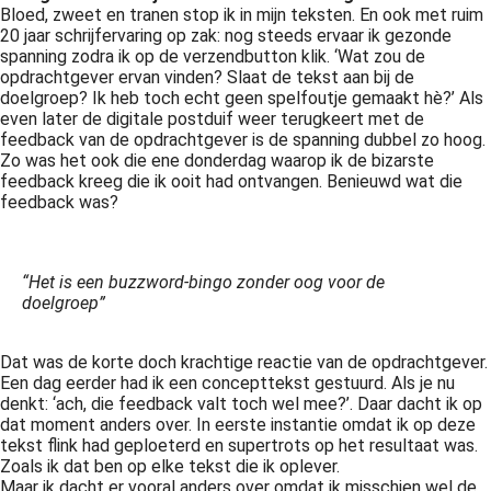
Bloed, zweet en tranen stop ik in mijn teksten. En ook met ruim
 op de
20 jaar schrijfervaring op zak: nog steeds ervaar ik gezonde
e. Hierdoor
spanning zodra ik op de verzendbutton klik. ‘Wat zou de
 website-
opdrachtgever ervan vinden? Slaat de tekst aan bij de
doelgroep? Ik heb toch echt geen spelfoutje gemaakt hè?’ Als
ren
even later de digitale postduif weer terugkeert met de
nte
feedback van de opdrachtgever is de spanning dubbel zo hoog.
enties
Zo was het ook die ene donderdag waarop ik de bizarste
gebaseerd
feedback kreeg die ik ooit had ontvangen. Benieuwd wat die
feedback was?
 gedrag van
ezoeker.
“Het is een buzzword-bingo zonder oog voor de
doelgroep”
uren
Dat was de korte doch krachtige reactie van de opdrachtgever.
Een dag eerder had ik een concepttekst gestuurd. Als je nu
denkt: ‘ach, die feedback valt toch wel mee?’. Daar dacht ik op
dat moment anders over. In eerste instantie omdat ik op deze
tekst flink had geploeterd en supertrots op het resultaat was.
Zoals ik dat ben op elke tekst die ik oplever.
Maar ik dacht er vooral anders over omdat ik misschien wel de