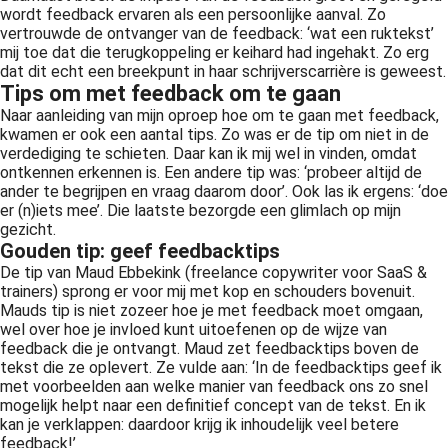
wordt feedback ervaren als een persoonlijke aanval. Zo
vertrouwde de ontvanger van de feedback: ‘wat een ruktekst’
mij toe dat die terugkoppeling er keihard had ingehakt. Zo erg
dat dit echt een breekpunt in haar schrijverscarrière is geweest.
Tips om met feedback om te gaan
Naar aanleiding van mijn oproep hoe om te gaan met feedback,
kwamen er ook een aantal tips. Zo was er de tip om niet in de
verdediging te schieten. Daar kan ik mij wel in vinden, omdat
ontkennen erkennen is. Een andere tip was: ‘probeer altijd de
ander te begrijpen en vraag daarom door’. Ook las ik ergens: ‘doe
er (n)iets mee’. Die laatste bezorgde een glimlach op mijn
gezicht.
Gouden tip: geef feedbacktips
De tip van Maud Ebbekink (freelance copywriter voor SaaS &
trainers) sprong er voor mij met kop en schouders bovenuit.
Mauds tip is niet zozeer hoe je met feedback moet omgaan,
wel over hoe je invloed kunt uitoefenen op de wijze van
feedback die je ontvangt. Maud zet feedbacktips boven de
tekst die ze oplevert. Ze vulde aan: ‘In de feedbacktips geef ik
met voorbeelden aan welke manier van feedback ons zo snel
mogelijk helpt naar een definitief concept van de tekst. En ik
kan je verklappen: daardoor krijg ik inhoudelijk veel betere
feedback!’