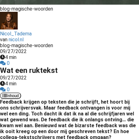
s kan de
blog-magische-woorden
e niet
oneren.
ieken
Nicol_Tadema
van
nicol.nl
ische
blog-magische-woorden
s worden
09/27/2022
kt om
4 min
em
0
Wat een ruktekst
tie te
elen over
09/27/2022
4 min
drag van
0
zoeker op
Inhoud
site.
Feedback krijgen op teksten die je schrijft, het hoort bij
ons schrijversvak. Maar feedback ontvangen is voor mij
ing
wel een ding. Toch dacht ik dat ik na al die schrijfjaren wel
wat gewend was. De feedback die ik onlangs ontving… die
ingcookies
kwam wel aan. Benieuwd wat de bizarste feedback was die
 gebruikt
ik ooit kreeg op een door mij geschreven tekst? En hoe
oekers te
collega-tekstschrijvers met feedback omgaan?