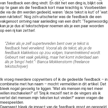
van feedback een ding vindt. En dát het een ding is, blijkt ook
op te gaan als die feedback kort maar krachtig is. Voorbeelden
die via de dm werden gedeeld, waren: ‘deze tekst is kut’ of ‘wat
een ruktekst’. Nog zo’n uitschieter was de feedback die een
vakgenoot ontving naar aanleiding van een draft: ‘Tegenwoordig
kan je je dus al tekstschrijver noemen als je een paar woorden
op een rij kan zetten’.
“Zeker als je zelf supertevreden bent over je tekst is
feedback heel vervelend. Vooral als de tekst, als je de
feedback klakkeloos op zou volgen, tranentrekkend wordt.
Gebeurt niet vaak gelukkig, maar het komt inderdaad aan
áls je ‘bingo’ hebt.”- Bianca Mokkenstorm (freelance
tekstschrijver)
Ik vroeg meerdere copywriters of ik de gedeelde feedback – in
combinatie met hun naam – mocht vermelden in dit artikel. Dat
bleek nogal gevoelig te liggen. ‘Wat als mensen mij niet meer
willen inschakelen?’ of ‘Snij ik mezelf niet in de vingers als ik
vertel dat mensen mijn teksten kut vinden?’ waren vragen die
meespeelden.
Daarnaast bleek de impact van de feedback groot en geregeld