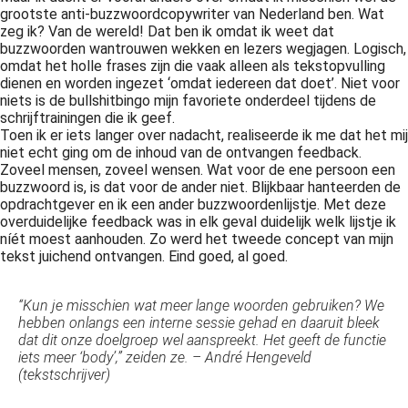
grootste anti-buzzwoordcopywriter van Nederland ben. Wat
zeg ik? Van de wereld! Dat ben ik omdat ik weet dat
buzzwoorden wantrouwen wekken en lezers wegjagen. Logisch,
omdat het holle frases zijn die vaak alleen als tekstopvulling
dienen en worden ingezet ‘omdat iedereen dat doet’. Niet voor
niets is de bullshitbingo mijn favoriete onderdeel tijdens de
schrijftrainingen die ik geef.
Toen ik er iets langer over nadacht, realiseerde ik me dat het mij
niet echt ging om de inhoud van de ontvangen feedback.
Zoveel mensen, zoveel wensen. Wat voor de ene persoon een
buzzwoord is, is dat voor de ander niet. Blijkbaar hanteerden de
opdrachtgever en ik een ander buzzwoordenlijstje. Met deze
overduidelijke feedback was in elk geval duidelijk welk lijstje ik
níét moest aanhouden. Zo werd het tweede concept van mijn
tekst juichend ontvangen. Eind goed, al goed.
“Kun je misschien wat meer lange woorden gebruiken? We
hebben onlangs een interne sessie gehad en daaruit bleek
dat dit onze doelgroep wel aanspreekt. Het geeft de functie
iets meer ‘body’,” zeiden ze. – André Hengeveld
(tekstschrijver)