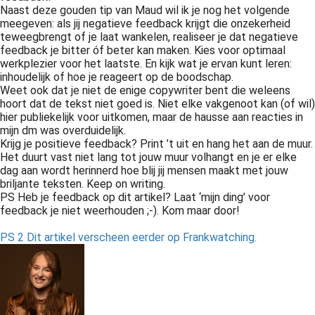
Naast deze gouden tip van Maud wil ik je nog het volgende
meegeven: als jij negatieve feedback krijgt die onzekerheid
teweegbrengt of je laat wankelen, realiseer je dat negatieve
feedback je bitter óf beter kan maken. Kies voor optimaal
werkplezier voor het laatste. En kijk wat je ervan kunt leren:
inhoudelijk of hoe je reageert op de boodschap.
Weet ook dat je niet de enige copywriter bent die weleens
hoort dat de tekst niet goed is. Niet elke vakgenoot kan (of wil)
hier publiekelijk voor uitkomen, maar de hausse aan reacties in
mijn dm was overduidelijk.
Krijg je positieve feedback? Print ’t uit en hang het aan de muur.
Het duurt vast niet lang tot jouw muur volhangt en je er elke
dag aan wordt herinnerd hoe blij jij mensen maakt met jouw
briljante teksten. Keep on writing.
PS Heb je feedback op dit artikel? Laat ‘mijn ding’ voor
feedback je niet weerhouden ;-). Kom maar door!
PS 2 Dit artikel verscheen eerder op Frankwatching.