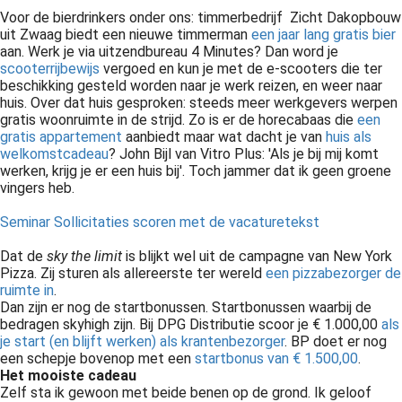
Voor de bierdrinkers onder ons: timmerbedrijf Zicht Dakopbouw
uit Zwaag biedt een nieuwe timmerman
een jaar lang gratis bier
aan. Werk je via uitzendbureau 4 Minutes? Dan word je
scooterrijbewijs
vergoed en kun je met de e-scooters die ter
beschikking gesteld worden naar je werk reizen, en weer naar
huis. Over dat huis gesproken: steeds meer werkgevers werpen
gratis woonruimte in de strijd. Zo is er de horecabaas die
een
gratis appartement
aanbiedt maar wat dacht je van
huis als
welkomstcadeau
? John Bijl van Vitro Plus: 'Als je bij mij komt
werken, krijg je er een huis bij'. Toch jammer dat ik geen groene
vingers heb.
Seminar Sollicitaties scoren met de vacaturetekst
Dat de
sky the limit
is blijkt wel uit de campagne van New York
Pizza. Zij sturen als allereerste ter wereld
een pizzabezorger de
ruimte in
.
Dan zijn er nog de startbonussen. Startbonussen waarbij de
bedragen skyhigh zijn. Bij DPG Distributie scoor je € 1.000,00
als
je start (en blijft werken) als krantenbezorger
. BP doet er nog
een schepje bovenop met een
startbonus van € 1.500,00
.
Het mooiste cadeau
Zelf sta ik gewoon met beide benen op de grond. Ik geloof