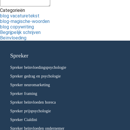
Categorieën
blog vacaturetekst
blog-magische-woorden
blog copywriting
Begrijpelijk schrijven
Beïnvloeding
Spreker
Spreker beïnvloedingspsychologie
Spreker gedrag en psychologie
Spreker neuromarketing
Spreker framing
Spreker beïnvloeden horeca
Spreker prijspsychologie
Spreker Cialdini
Spreker beïnvloeden ondernemer