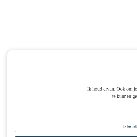
Ik houd ervan. Ook om jo
te kunnen g
Ik lust a