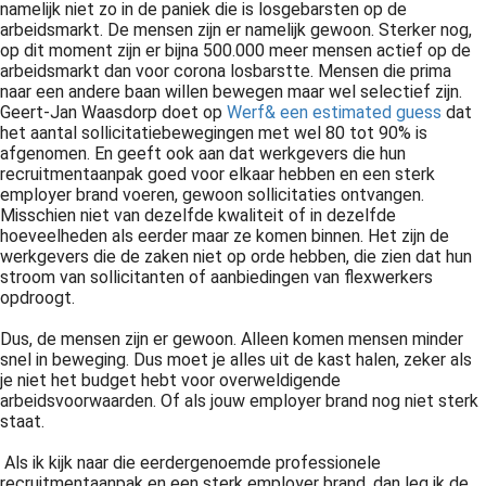
namelijk niet zo in de paniek die is losgebarsten op de
arbeidsmarkt. De mensen zijn er namelijk gewoon. Sterker nog,
op dit moment zijn er bijna 500.000 meer mensen actief op de
arbeidsmarkt dan voor corona losbarstte. Mensen die prima
naar een andere baan willen bewegen maar wel selectief zijn.
Geert-Jan Waasdorp doet op
Werf& een estimated guess
dat
het aantal sollicitatiebewegingen met wel 80 tot 90% is
afgenomen. En geeft ook aan dat werkgevers die hun
recruitmentaanpak goed voor elkaar hebben en een sterk
employer brand voeren, gewoon sollicitaties ontvangen.
Misschien niet van dezelfde kwaliteit of in dezelfde
hoeveelheden als eerder maar ze komen binnen. Het zijn de
werkgevers die de zaken niet op orde hebben, die zien dat hun
stroom van sollicitanten of aanbiedingen van flexwerkers
opdroogt.
Dus, de mensen zijn er gewoon. Alleen komen mensen minder
snel in beweging. Dus moet je alles uit de kast halen, zeker als
je niet het budget hebt voor overweldigende
arbeidsvoorwaarden. Of als jouw employer brand nog niet sterk
staat.
Als ik kijk naar die eerdergenoemde professionele
recruitmentaanpak en een sterk employer brand, dan leg ik de