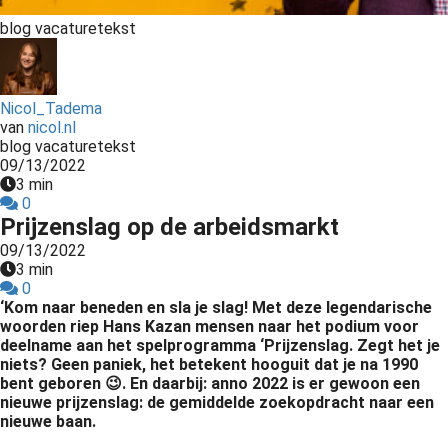
s kan de
blog vacaturetekst
e niet
oneren.
ieken
Nicol_Tadema
van
nicol.nl
ische
blog vacaturetekst
s worden
09/13/2022
kt om
3 min
em
0
Prijzenslag op de arbeidsmarkt
tie te
elen over
09/13/2022
3 min
drag van
0
zoeker op
‘Kom naar beneden en sla je slag! Met deze legendarische
site.
woorden riep Hans Kazan mensen naar het podium voor
deelname aan het spelprogramma ‘Prijzenslag. Zegt het je
ing
niets? Geen paniek, het betekent hooguit dat je na 1990
bent geboren
😉
. En daarbij: anno 2022 is er gewoon een
ingcookies
nieuwe prijzenslag: d
e gemiddelde zoekopdracht naar een
 gebruikt
nieuwe baan.
oekers te