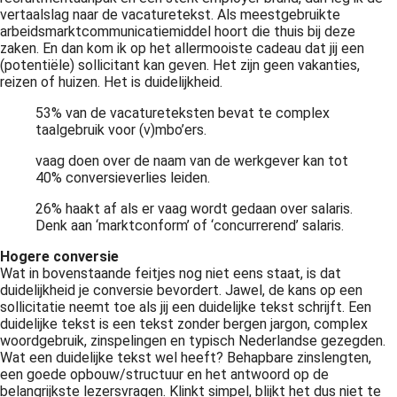
vertaalslag naar de vacaturetekst. Als meestgebruikte
arbeidsmarktcommunicatiemiddel hoort die thuis bij deze
zaken. En dan kom ik op het allermooiste cadeau dat jij een
(potentiële) sollicitant kan geven. Het zijn geen vakanties,
reizen of huizen. Het is duidelijkheid.
53% van de vacatureteksten bevat te complex
taalgebruik voor (v)mbo’ers.
vaag doen over de naam van de werkgever kan tot
40% conversieverlies leiden.
26% haakt af als er vaag wordt gedaan over salaris.
Denk aan ‘marktconform’ of ‘concurrerend’ salaris.
Hogere conversie
Wat in bovenstaande feitjes nog niet eens staat, is dat
duidelijkheid je conversie bevordert. Jawel, de kans op een
sollicitatie neemt toe als jij een duidelijke tekst schrijft. Een
duidelijke tekst is een tekst zonder bergen jargon, complex
woordgebruik, zinspelingen en typisch Nederlandse gezegden.
Wat een duidelijke tekst wel heeft? Behapbare zinslengten,
een goede opbouw/structuur en het antwoord op de
belangrijkste lezersvragen. Klinkt simpel, blijkt het dus niet te