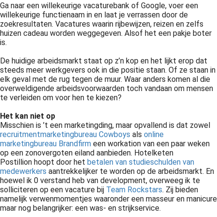
Ga naar een willekeurige vacaturebank of Google, voer een
 op de
willekeurige functienaam in en laat je verrassen door de
e. Hierdoor
zoekresultaten. Vacatures waarin rijbewijzen, reizen en zelfs
 website-
huizen cadeau worden weggegeven. Alsof het een pakje boter
is.
ren
nte
De huidige arbeidsmarkt staat op z’n kop en het lijkt erop dat
enties
steeds meer werkgevers ook in die positie staan. Of ze staan in
gebaseerd
elk geval met de rug tegen de muur. Waar anders komen al die
overweldigende arbeidsvoorwaarden toch vandaan om mensen
 gedrag van
te verleiden om voor hen te kiezen?
ezoeker.
Het kan niet op
Misschien is ’t een marketingding, maar opvallend is dat zowel
uren
recruitmentmarketingbureau Cowboys
als
online
marketingbureau Brandfirm
een workation van een paar weken
op een zonovergoten eiland aanbieden. Hotelketen
Postillion
hoopt door het
betalen van studieschulden van
medewerkers
aantrekkelijker te worden op de arbeidsmarkt. En
hoewel ik 0 verstand heb van development, overweeg ik te
solliciteren op een vacature bij
Team Rockstars
. Zij bieden
namelijk verwenmomentjes waaronder een masseur en manicure
maar nog belangrijker: een was- en strijkservice.