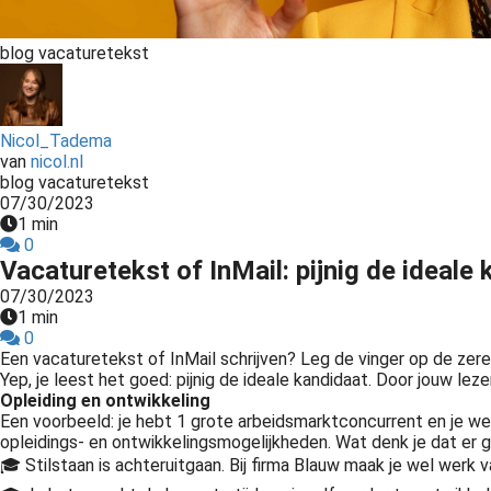
Voorkeuren opslaan
blog vacaturetekst
Nicol_Tadema
van
nicol.nl
blog vacaturetekst
07/30/2023
1 min
0
Vacaturetekst of InMail: pijnig de ideale 
07/30/2023
1 min
0
Een vacaturetekst of InMail schrijven? Leg de vinger op de zere 
Yep, je leest het goed: pijnig de ideale kandidaat. Door jouw lez
Opleiding en ontwikkeling
Een voorbeeld: je hebt 1 grote arbeidsmarktconcurrent en je wee
opleidings- en ontwikkelingsmogelijkheden. Wat denk je dat er ge
🎓 Stilstaan is achteruitgaan. Bij firma Blauw maak je wel werk 