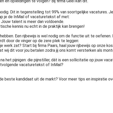
n en opleidingen te volgen? Bij firma Geel kan dit.
odig. Dit in tegenstelling tot 99% van soortgelijke vacatures. J
rap je de InMail of vacaturetekst af met:
. Jouw talent is meer dan voldoende.
retische kennis nu echt in de praktijk kan brengen!
ebben. Een rijbewijs is wel nodig om de functie uit te oefenen.
rdt door de vinger op de zere plek te leggen:
e werk zat? Start bij firma Paars, haal jouw rijbewijs op onze ko
 dat wij dit voor jou betalen zodra jij ons komt versterken als m
 het pijnigen: die pijnstiller, dát is een sollicitatie op jouw vaca
erstvolgende vacaturetekst of InMail?
an de beste kandidaat uit de markt? Voor meer tips en inspiratie 