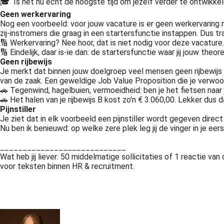
🎓 Is het nu echt de hoogste tijd om jezelf verder te ontwikkele
Geen werkervaring
Nog een voorbeeld: voor jouw vacature is er geen werkervaring n
zij-instromers die graag in een startersfunctie instappen. Dus t
🔢 Werkervaring? Nee hoor, dat is niet nodig voor deze vacature
🔢 Eindelijk, daar is-ie dan: de startersfunctie waar jij jouw theo
Geen rijbewijs
Je merkt dat binnen jouw doelgroep veel mensen geen rijbewijs h
van de zaak. Een geweldige Job Value Proposition die je verwoo
🚗 Tegenwind, hagelbuien, vermoeidheid: ben je het fietsen naar j
🚗 Het halen van je rijbewijs B kost zo'n € 3.060,00. Lekker dus
Pijnstiller
Je ziet dat in elk voorbeeld een pijnstiller wordt gegeven direct na
Nu ben ik benieuwd: op welke zere plek leg jij de vinger in je e
____________________________
Wat heb jij liever: 50 middelmatige sollicitaties of 1 reactie v
voor teksten binnen HR & recruitment.