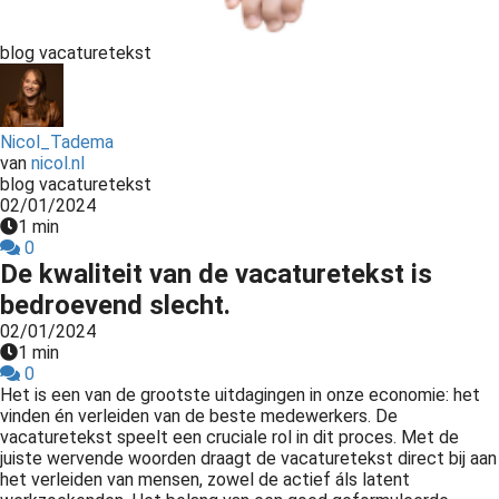
s kan de
e niet
blog vacaturetekst
oneren.
ieken
Nicol_Tadema
ische
van
nicol.nl
s worden
blog vacaturetekst
kt om
02/01/2024
em
1 min
0
tie te
De kwaliteit van de vacaturetekst is
elen over
bedroevend slecht.
drag van
02/01/2024
zoeker op
1 min
site.
0
Het is een van de grootste uitdagingen in onze economie: het
ing
vinden én verleiden van de beste medewerkers. De
vacaturetekst speelt een cruciale rol in dit proces. Met de
ingcookies
juiste wervende woorden draagt de vacaturetekst direct bij aan
 gebruikt
het verleiden van mensen, zowel de actief áls latent
oekers te