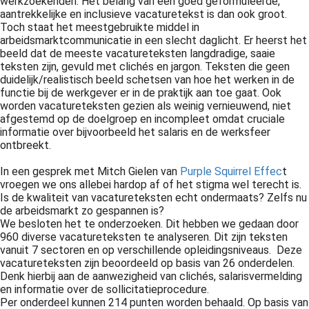
werkzoekenden. Het belang van een goed geformuleerde,
 op de
aantrekkelijke en inclusieve vacaturetekst is dan ook groot.
Toch staat het meestgebruikte middel in
e. Hierdoor
arbeidsmarktcommunicatie in een slecht daglicht. Er heerst het
 website-
beeld dat de meeste vacatureteksten langdradige, saaie
ren
teksten zijn, gevuld met clichés en jargon. Teksten die geen
nte
duidelijk/realistisch beeld schetsen van hoe het werken in de
functie bij de werkgever er in de praktijk aan toe gaat. Ook
enties
worden vacatureteksten gezien als weinig vernieuwend, niet
gebaseerd
afgestemd op de doelgroep en incompleet omdat cruciale
 gedrag van
informatie over bijvoorbeeld het salaris en de werksfeer
ezoeker.
ontbreekt.
In een gesprek met Mitch Gielen van
Purple Squirrel Effec
t
vroegen we ons allebei hardop af of het stigma wel terecht is.
uren
Is de kwaliteit van vacatureteksten echt ondermaats? Zelfs nu
de arbeidsmarkt zo gespannen is?
We besloten het te onderzoeken. Dit hebben we gedaan door
960 diverse vacatureteksten te analyseren. Dit zijn teksten
vanuit 7 sectoren en op verschillende opleidingsniveaus. Deze
vacatureteksten zijn beoordeeld op basis van 26 onderdelen.
Denk hierbij aan de aanwezigheid van clichés, salarisvermelding
en informatie over de sollicitatieprocedure.
Per onderdeel kunnen 214 punten worden behaald. Op basis van