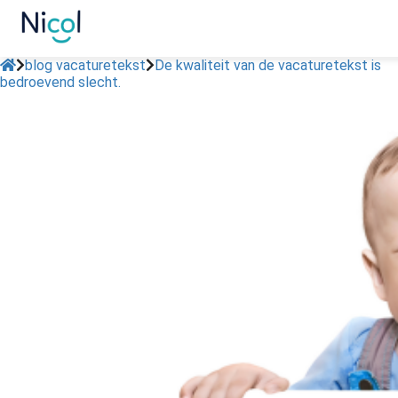
blog vacaturetekst
De kwaliteit van de vacaturetekst is
bedroevend slecht.
ngen
reglement
oneel
onele
s zijn
kelijk om
bsite te
ken. Ze
 gebruikt
asisfuncties
der deze