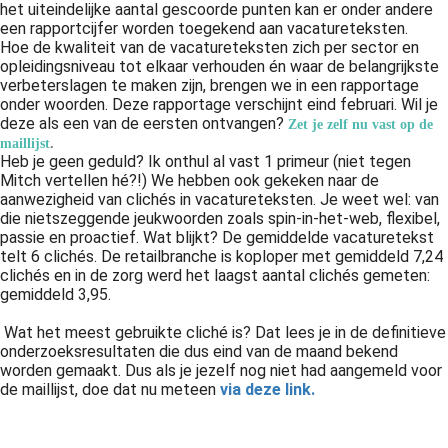
het uiteindelijke aantal gescoorde punten kan er onder andere
een rapportcijfer worden toegekend aan vacatureteksten.
Hoe de kwaliteit van de vacatureteksten zich per sector en
opleidingsniveau tot elkaar verhouden én waar de belangrijkste
verbeterslagen te maken zijn, brengen we in een rapportage
onder woorden. Deze rapportage verschijnt eind februari. Wil je
deze als een van de eersten ontvangen?
Zet je zelf nu vast op de
maillijst
.
Heb je geen geduld? Ik onthul al vast 1 primeur (niet tegen
Mitch vertellen hé?!) We hebben ook gekeken naar de
aanwezigheid van clichés in vacatureteksten. Je weet wel: van
die nietszeggende jeukwoorden zoals spin-in-het-web, flexibel,
passie en proactief. Wat blijkt? De gemiddelde vacaturetekst
telt 6 clichés. De retailbranche is koploper met gemiddeld 7,24
clichés en in de zorg werd het laagst aantal clichés gemeten:
gemiddeld 3,95.
Wat het meest gebruikte cliché is? Dat lees je in de definitieve
onderzoeksresultaten die dus eind van de maand bekend
worden gemaakt. Dus als je jezelf nog niet had aangemeld voor
de maillijst, doe dat nu meteen
via deze link.