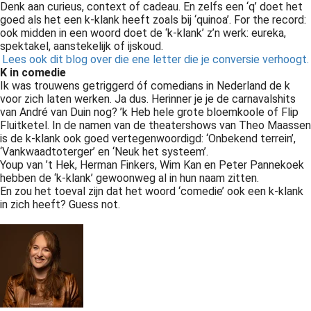
Denk aan curieus, context of cadeau. En zelfs een ‘q’ doet het
goed als het een k-klank heeft zoals bij ‘quinoa’. For the record:
ook midden in een woord doet de ‘k-klank’ z’n werk: eureka,
spektakel, aanstekelijk of ijskoud.
Lees ook dit blog over die ene letter die je conversie verhoogt.
K in comedie
Ik was trouwens getriggerd óf comedians in Nederland de k
voor zich laten werken. Ja dus. Herinner je je de carnavalshits
van André van Duin nog? ’k Heb hele grote bloemkoole of Flip
Fluitketel. In de namen van de theatershows van Theo Maassen
is de k-klank ook goed vertegenwoordigd: ‘Onbekend terrein’,
‘Vankwaadtoterger’ en ‘Neuk het systeem’.
Youp van ’t Hek, Herman Finkers, Wim Kan en Peter Pannekoek
hebben de ‘k-klank’ gewoonweg al in hun naam zitten.
En zou het toeval zijn dat het woord ‘comedie’ ook een k-klank
in zich heeft? Guess not.