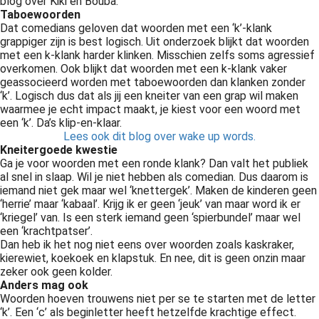
blog over Kiki en Bouba.
 op de
Taboewoorden
Dat comedians geloven dat woorden met een ‘k’-klank
e. Hierdoor
grappiger zijn is best logisch. Uit onderzoek blijkt dat woorden
 website-
met een k-klank harder klinken. Misschien zelfs soms agressief
ren
overkomen. Ook blijkt dat woorden met een k-klank vaker
nte
geassocieerd worden met taboewoorden dan klanken zonder
‘k’. Logisch dus dat als jij een kneiter van een grap wil maken
enties
waarmee je echt impact maakt, je kiest voor een woord met
gebaseerd
een ‘k’. Da’s klip-en-klaar.
 gedrag van
Lees ook dit blog over wake up words.
ezoeker.
Kneitergoede kwestie
Ga je voor woorden met een ronde klank? Dan valt het publiek
al snel in slaap. Wil je niet hebben als comedian. Dus daarom is
iemand niet gek maar wel ‘knettergek’. Maken de kinderen geen
uren
‘herrie’ maar ‘kabaal’. Krijg ik er geen ‘jeuk’ van maar word ik er
‘kriegel’ van. Is een sterk iemand geen ‘spierbundel’ maar wel
een ‘krachtpatser’.
Dan heb ik het nog niet eens over woorden zoals kaskraker,
kierewiet, koekoek en klapstuk. En nee, dit is geen onzin maar
zeker ook geen kolder.
Anders mag ook
Woorden hoeven trouwens niet per se te starten met de letter
‘k’. Een ‘c’ als beginletter heeft hetzelfde krachtige effect.