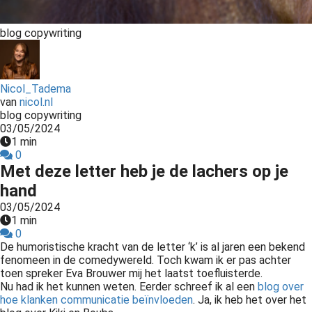
s kan de
e niet
blog copywriting
oneren.
ieken
Nicol_Tadema
ische
van
nicol.nl
s worden
blog copywriting
kt om
03/05/2024
em
1 min
0
tie te
Met deze letter heb je de lachers op je
elen over
hand
drag van
03/05/2024
zoeker op
1 min
site.
0
De humoristische kracht van de letter ‘k’ is al jaren een bekend
ing
fenomeen in de comedywereld. Toch kwam ik er pas achter
toen spreker Eva Brouwer mij het laatst toefluisterde.
ingcookies
Nu had ik het kunnen weten. Eerder schreef ik al een
blog over
 gebruikt
hoe klanken communicatie beïnvloeden
. Ja, ik heb het over het
oekers te