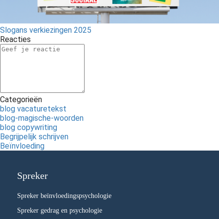
Slogans verkiezingen 2025
Reacties
Categorieën
blog vacaturetekst
blog-magische-woorden
blog copywriting
Begrijpelijk schrijven
Beïnvloeding
Spreker
Spreker beïnvloedingspsychologie
Spreker gedrag en psychologie