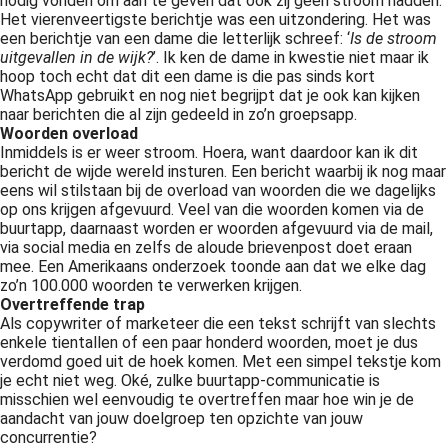
nodig vonden om aan te geven dat ook zij geen stroom hadden.
Het vierenveertigste berichtje was een uitzondering. Het was
een berichtje van een dame die letterlijk schreef: ‘
Is de stroom
uitgevallen in de wijk?
’. Ik ken de dame in kwestie niet maar ik
hoop toch echt dat dit een dame is die pas sinds kort
WhatsApp gebruikt en nog niet begrijpt dat je ook kan kijken
naar berichten die al zijn gedeeld in zo’n groepsapp.
Woorden overload
Inmiddels is er weer stroom. Hoera, want daardoor kan ik dit
bericht de wijde wereld insturen. Een bericht waarbij ik nog maar
eens wil stilstaan bij de overload van woorden die we dagelijks
op ons krijgen afgevuurd. Veel van die woorden komen via de
buurtapp, daarnaast worden er woorden afgevuurd via de mail,
via social media en zelfs de aloude brievenpost doet eraan
mee. Een Amerikaans onderzoek toonde aan dat we elke dag
zo’n 100.000 woorden te verwerken krijgen.
Overtreffende trap
Als copywriter of marketeer die een tekst schrijft van slechts
enkele tientallen of een paar honderd woorden, moet je dus
verdomd goed uit de hoek komen. Met een simpel tekstje kom
je echt niet weg. Oké, zulke buurtapp-communicatie is
misschien wel eenvoudig te overtreffen maar hoe win je de
aandacht van jouw doelgroep ten opzichte van jouw
concurrentie?