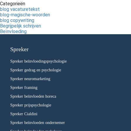
Categorieën
blog vacaturetekst
blog-magische-woorden
blog copywriting
Begrijpelijk schrijven
Beïnvloeding
Spreker
Spreker beïnvloedingspsychologie
Spreker gedrag en psychologie
Spreker neuromarketing
Spreker framing
Spreker beïnvloeden horeca
Spreker prijspsychologie
Spreker Cialdini
Spreker beïnvloeden ondernemer