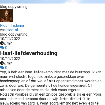
s kan de
blog copywriting
e niet
oneren.
ieken
Nicol_Tadema
van
nicol.nl
ische
blog copywriting
s worden
10/11/2022
kt om
2 min
em
0
Haat-liefdeverhouding
tie te
elen over
10/11/2022
2 min
drag van
0
zoeker op
Yep, ik heb een haat-liefdeverhouding met de buurtapp. Ik kan
site.
maar wat slecht tegen die zinloze gesprekken over
hondenpoep en of dat wel of niet opgeruimd moet worden en
ing
zo ja, door wie. De gemeente of de hondeneigenaren. Of
misschien door de mensen die zich eraan ergeren.
ingcookies
Nog zo’n voorbeeld van een zinloos gesprek is als er een ‘voor
 gebruikt
ons’ onbekend persoon door de wijk fietst die net ff te
nieuwsgierig van aard is. Want zodra iemand net even iets te
oekers te