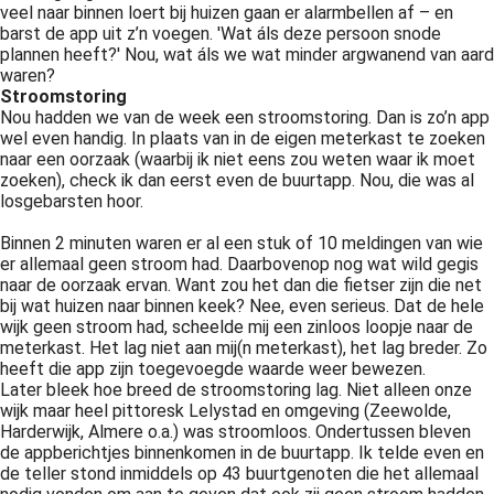
veel naar binnen loert bij huizen gaan er alarmbellen af – en
 op de
barst de app uit z’n voegen. 'Wat áls deze persoon snode
e. Hierdoor
plannen heeft?' Nou, wat áls we wat minder argwanend van aard
 website-
waren?
Stroomstoring
ren
Nou hadden we van de week een stroomstoring. Dan is zo’n app
nte
wel even handig. In plaats van in de eigen meterkast te zoeken
enties
naar een oorzaak (waarbij ik niet eens zou weten waar ik moet
gebaseerd
zoeken), check ik dan eerst even de buurtapp. Nou, die was al
losgebarsten hoor.
 gedrag van
ezoeker.
Binnen 2 minuten waren er al een stuk of 10 meldingen van wie
er allemaal geen stroom had. Daarbovenop nog wat wild gegis
naar de oorzaak ervan. Want zou het dan die fietser zijn die net
uren
bij wat huizen naar binnen keek? Nee, even serieus. Dat de hele
wijk geen stroom had, scheelde mij een zinloos loopje naar de
meterkast. Het lag niet aan mij(n meterkast), het lag breder. Zo
heeft die app zijn toegevoegde waarde weer bewezen.
Later bleek hoe breed de stroomstoring lag. Niet alleen onze
wijk maar heel pittoresk Lelystad en omgeving (Zeewolde,
Harderwijk, Almere o.a.) was stroomloos. Ondertussen bleven
de appberichtjes binnenkomen in de buurtapp. Ik telde even en
de teller stond inmiddels op 43 buurtgenoten die het allemaal