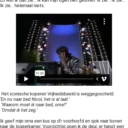
En wat ik dan zie… Ik kan mijn ogen niet geloven. Ik zie… Ik zie…
Ik zie… helemaal niets.
Het iconische koperen Vrijheidsbeeld is weggegoocheld.
‘En nu naar bed Nicol, het is al laat.’
‘Waarom moet ik naar bed, oma?’
‘Omdat ik het zeg.’
Ik geef mijn oma een kus op d’r voorhoofd en sjok naar boven
naar de logeerkamer. Voorzichtig open ik de deur, er hangt een