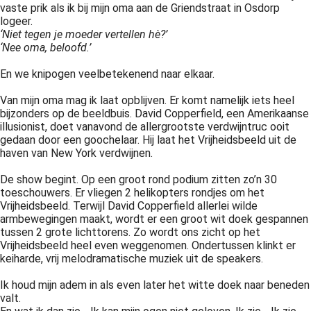
vaste prik als ik bij mijn oma aan de Griendstraat in Osdorp
 op de
logeer.
e. Hierdoor
‘Niet tegen je moeder vertellen hè?’
 website-
‘Nee oma, beloofd.’
ren
En we knipogen veelbetekenend naar elkaar.
nte
enties
Van mijn oma mag ik laat opblijven. Er komt namelijk iets heel
gebaseerd
bijzonders op de beeldbuis. David Copperfield, een Amerikaanse
illusionist, doet vanavond de allergrootste verdwijntruc ooit
 gedrag van
gedaan door een goochelaar. Hij laat het Vrijheidsbeeld uit de
ezoeker.
haven van New York verdwijnen.
De show begint. Op een groot rond podium zitten zo’n 30
uren
toeschouwers. Er vliegen 2 helikopters rondjes om het
Vrijheidsbeeld. Terwijl David Copperfield allerlei wilde
armbewegingen maakt, wordt er een groot wit doek gespannen
tussen 2 grote lichttorens. Zo wordt ons zicht op het
Vrijheidsbeeld heel even weggenomen. Ondertussen klinkt er
keiharde, vrij melodramatische muziek uit de speakers.
Ik houd mijn adem in als even later het witte doek naar beneden
valt.