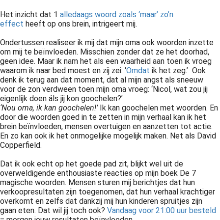
Het inzicht dat 1
alledaags woord zoals ‘maar’ zo’n
effect
heeft op ons brein, intrigeert mij.
Ondertussen realiseer ik mij dat mijn oma ook woorden inzette
om mij te beïnvloeden. Misschien zonder dat ze het doorhad,
geen idee. Maar ik nam het als een waarheid aan toen ik vroeg
waarom ik naar bed moest en zij zei: ‘
Omdat
ik het zeg.’ Ook
denk ik terug aan dat moment, dat al mijn angst als sneeuw
voor de zon verdween toen mijn oma vroeg: ‘Nicol, wat zou jij
eigenlijk doen áls jij kon goochelen?’
‘Nou oma, ik kan goochelen!’
Ik kan goochelen met woorden. En
door die woorden goed in te zetten in mijn verhaal kan ik het
brein beïnvloeden, mensen overtuigen en aanzetten tot actie.
En zo kan ook ik het onmogelijke mogelijk maken. Net als David
Copperfield.
Dat ik ook echt op het goede pad zit, blijkt wel uit de
overweldigende enthousiaste reacties op mijn boek De 7
magische woorden. Mensen sturen mij berichtjes dat hun
verkoopresultaten zijn toegenomen, dat hun verhaal krachtiger
overkomt en zelfs dat dankzij mij hun kinderen spruitjes zijn
gaan eten. Dat wil jij toch ook?
Vandaag voor 21:00 uur besteld
= morgen jouw resultaten beïnvloeden.