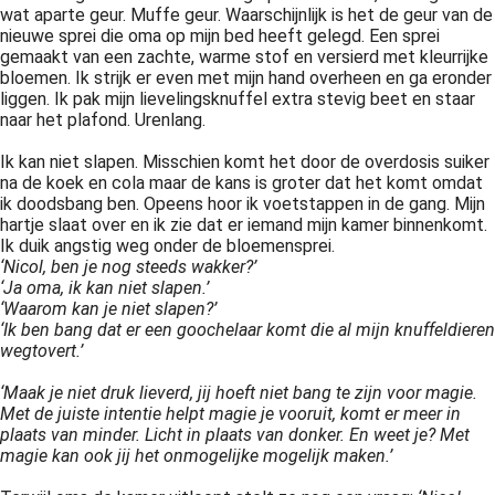
wat aparte geur. Muffe geur. Waarschijnlijk is het de geur van de
nieuwe sprei die oma op mijn bed heeft gelegd. Een sprei
gemaakt van een zachte, warme stof en versierd met kleurrijke
bloemen. Ik strijk er even met mijn hand overheen en ga eronder
liggen. Ik pak mijn lievelingsknuffel extra stevig beet en staar
naar het plafond. Urenlang.
Ik kan niet slapen. Misschien komt het door de overdosis suiker
na de koek en cola maar de kans is groter dat het komt omdat
ik doodsbang ben. Opeens hoor ik voetstappen in de gang. Mijn
hartje slaat over en ik zie dat er iemand mijn kamer binnenkomt.
Ik duik angstig weg onder de bloemensprei.
‘Nicol, ben je nog steeds wakker?’
‘Ja oma, ik kan niet slapen.’
‘Waarom kan je niet slapen?’
‘Ik ben bang dat er een goochelaar komt die al mijn knuffeldieren
wegtovert.’
‘Maak je niet druk lieverd, jij hoeft niet bang te zijn voor magie.
Met de juiste intentie helpt magie je vooruit, komt er meer in
plaats van minder. Licht in plaats van donker. En weet je? Met
magie kan ook jij het onmogelijke mogelijk maken.’