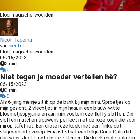
s kan de
e niet
blog-magische-woorden
oneren.
ieken
Nicol_Tadema
ische
van
nicol.nl
s worden
blog-magische-woorden
kt om
06/15/2023
em
3 min
0
tie te
Niet tegen je moeder vertellen hè?
elen over
06/15/2023
drag van
3 min
zoeker op
0
site.
Als 6-jarig meisje zit ik op de bank bij mijn oma. Sproetjes op
mijn gezicht, 2 vlechtjes in mijn haar, in een blauw-witte
ing
bloemetjespyjama en aan mijn voeten roze fluffy sloffen. Die
sloffen matchen trouwens perfect met de roze koek die voor
ingcookies
mij op tafel ligt. Een grote roze koek mét een flinke dot
 gebruikt
slagroom erbovenop. Ernaast staat een blikje Coca-Cola dat
dan weer vloekt met die roze kleuren. Die koek en de cola zijn
oekers te