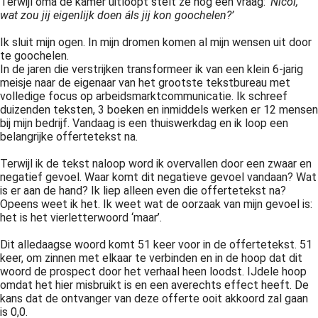
Terwijl oma de kamer uitloopt stelt ze nog een vraag:
‘Nicol,
wat zou jij eigenlijk doen áls jij kon goochelen?’
Ik sluit mijn ogen. In mijn dromen komen al mijn wensen uit door
te goochelen.
In de jaren die verstrijken transformeer ik van een klein 6-jarig
meisje naar de eigenaar van het grootste tekstbureau met
volledige focus op arbeidsmarktcommunicatie. Ik schreef
duizenden teksten, 3 boeken en inmiddels werken er 12 mensen
bij mijn bedrijf. Vandaag is een thuiswerkdag en ik loop een
belangrijke offertetekst na.
Terwijl ik de tekst naloop word ik overvallen door een zwaar en
negatief gevoel. Waar komt dit negatieve gevoel vandaan? Wat
is er aan de hand? Ik liep alleen even die offertetekst na?
Opeens weet ik het. Ik weet wat de oorzaak van mijn gevoel is:
het is het vierletterwoord ‘maar’.
Dit alledaagse woord komt 51 keer voor in de offertetekst. 51
keer, om zinnen met elkaar te verbinden en in de hoop dat dit
woord de prospect door het verhaal heen loodst. IJdele hoop
omdat het hier misbruikt is en een averechts effect heeft. De
kans dat de ontvanger van deze offerte ooit akkoord zal gaan
is 0,0.